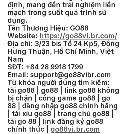
định, mang đến trải nghiệm liền
mạch trong suốt quá trình sử
dụng.
Tên Thương Hiệu: GO88
Website:
https://go88vi.br.com/
Địa chỉ: 3/23 bis Tổ 24 Kp5, Đông
Hưng Thuận, Hồ Chí Minh, Việt
Nam
SĐT: +84 28 9918 1799
Email: support@go88vibr.com
Từ khóa người dùng tìm kiếm:
tải go88 | go88 | link go88 không
bị chặn | cổng game go88 | go
88 | đăng nhập go88 chính hãng
| tài xỉu go88 | trang chủ go88 |
tải go 88 | link đăng ký go88
chính thức |
go88vi.br.com