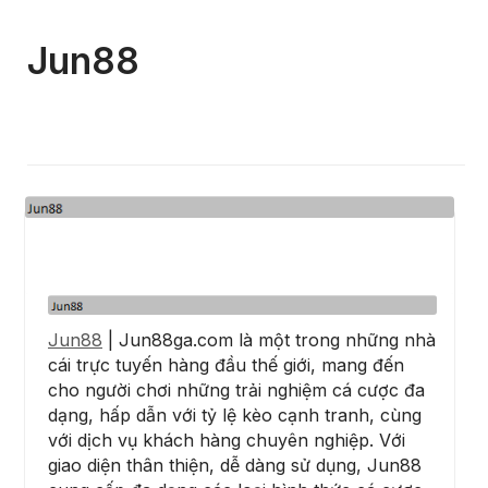
Jun88
 Jun88
Jun88
 | Jun88ga.com là một trong những nhà 
cái trực tuyến hàng đầu thế giới, mang đến 
cho người chơi những trải nghiệm cá cược đa 
dạng, hấp dẫn với tỷ lệ kèo cạnh tranh, cùng 
với dịch vụ khách hàng chuyên nghiệp. Với 
giao diện thân thiện, dễ dàng sử dụng, Jun88 