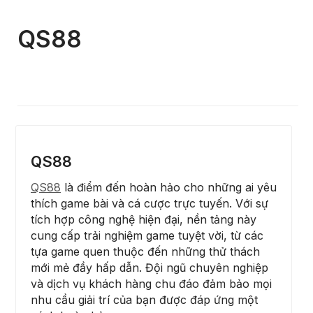
QS88
QS88
 là điểm đến hoàn hảo cho những ai yêu 
thích game bài và cá cược trực tuyến. Với sự 
tích hợp công nghệ hiện đại, nền tảng này 
cung cấp trải nghiệm game tuyệt vời, từ các 
tựa game quen thuộc đến những thử thách 
mới mẻ đầy hấp dẫn. Đội ngũ chuyên nghiệp 
và dịch vụ khách hàng chu đáo đảm bảo mọi 
nhu cầu giải trí của bạn được đáp ứng một 