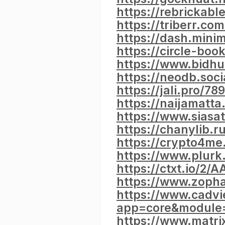
https://rebrickabl
https://triberr.com
https://dash.minim
https://circle-boo
https://www.bidhu
https://neodb.soci
https://jali.pro/789
https://naijamatta
https://www.siasa
https://chanylib.r
https://crypto4me
https://www.plurk
https://ctxt.io/2
https://www.zopha
https://www.cadvi
app=core&module=m
https://www.matri