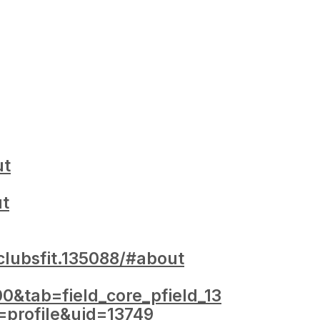
ut
ut
lubsfit.135088/#about
&tab=field_core_pfield_13
=profile&uid=13749