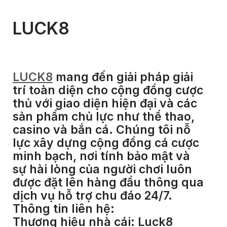
LUCK8
LUCK8
mang đến giải pháp giải
trí toàn diện cho cộng đồng cược
thủ với giao diện hiện đại và các
sản phẩm chủ lực như thể thao,
casino và bắn cá. Chúng tôi nỗ
lực xây dựng cộng đồng cá cược
minh bạch, nơi tính bảo mật và
sự hài lòng của người chơi luôn
được đặt lên hàng đầu thông qua
dịch vụ hỗ trợ chu đáo 24/7.
Thông tin liên hệ:
Thương hiệu nhà cái: Luck8