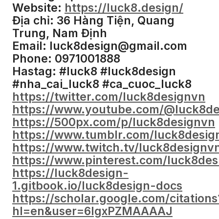
Website:
https://luck8.design/
Địa chỉ: 36 Hàng Tiện, Quang
Trung, Nam Định
Email: luck8design@gmail.com
Phone: 0971001888
Hastag: #luck8 #luck8design
#nha_cai_luck8 #ca_cuoc_luck8
https://twitter.com/luck8designvn
https://www.youtube.com/@luck8de
https://500px.com/p/luck8designvn
https://www.tumblr.com/luck8desig
https://www.twitch.tv/luck8designv
https://www.pinterest.com/luck8des
https://luck8design-
1.gitbook.io/luck8design-docs
https://scholar.google.com/citations
hl=en&user=6IgxPZMAAAAJ