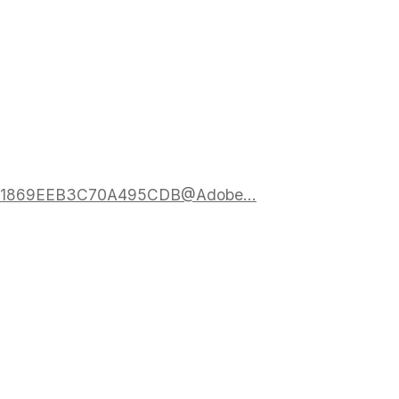
120811869EEB3C70A495CDB@Adobe...