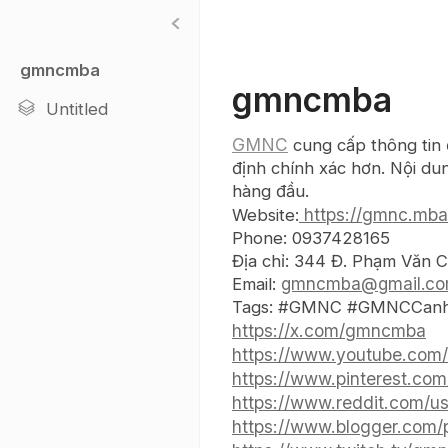
gmncmba
gmncmba
Untitled
GMNC
cung cấp thông tin 
định chính xác hơn. Nội dun
hàng đầu.
https://gmnc.mba
Website:
Phone: 0937428165
Địa chỉ: 344 Đ. Phạm Văn 
Email:
gmncmba@gmail.c
Tags: #GMNC #GMNCCanhB
https://x.com/gmncmba
https://www.youtube.co
https://www.pinterest.c
https://www.reddit.com/
https://www.blogger.com