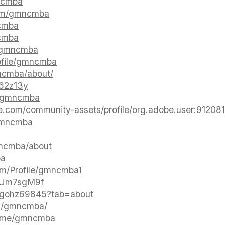
ncmba
com/gmncmba
ncmba
cmba
t/gmncmba
rofile/gmncmba
ncmba/about/
j62z13y
a/gmncmba
be.com/community-assets/profile/org.adobe.user:9
gmncmba
ncmba/about
ba
om/Profile/gmncmba1
/4sUm7sgM9f
/cngohz69845?tab=about
om/gmncmba/
/home/gmncmba