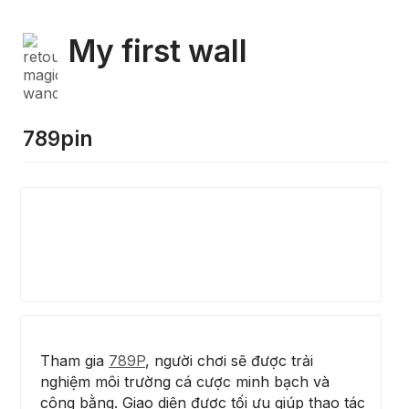
My first wall
789pin
Tham gia 
789P
, người chơi sẽ được trải 
nghiệm môi trường cá cược minh bạch và 
công bằng. Giao diện được tối ưu giúp thao tác 