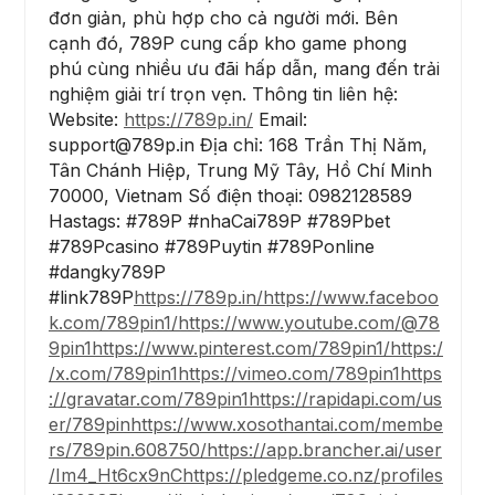
đơn giản, phù hợp cho cả người mới. Bên 
cạnh đó, 789P cung cấp kho game phong 
phú cùng nhiều ưu đãi hấp dẫn, mang đến trải 
nghiệm giải trí trọn vẹn. Thông tin liên hệ: 
Website: 
https://789p.in/
 Email: 
support@789p.in Địa chỉ: 168 Trần Thị Năm, 
Tân Chánh Hiệp, Trung Mỹ Tây, Hồ Chí Minh 
70000, Vietnam Số điện thoại: 0982128589 
Hastags: #789P #nhaCai789P #789Pbet 
#789Pcasino #789Puytin #789Ponline 
#dangky789P 
#link789P
https://789p.in/
https://www.faceboo
k.com/789pin1/
https://www.youtube.com/@78
9pin1
https://www.pinterest.com/789pin1/
https:/
/x.com/789pin1
https://vimeo.com/789pin1
https
://gravatar.com/789pin1
https://rapidapi.com/us
er/789pin
https://www.xosothantai.com/membe
rs/789pin.608750/
https://app.brancher.ai/user
/Im4_Ht6cx9nC
https://pledgeme.co.nz/profiles