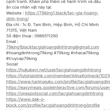
cạnh tranh. Khám phá thêm về hành trình và dấu
ấn của nhân vật này tại:
https://79king1.black/tac-gia-hoang-
Website :
dinh-trong/
Địa chỉ : 1c Đ. Tam Bình, Hiệp Bình, Hồ Chí Minh
71315, Việt Nam
Số điện thoại : 0986511260
Email :
79king1blacktacgiahoangdinhtrong@gmail.com
#hoangdinhtrong79king #79king #nhacai79king
#truycap79king
Social:
https://hukukevi.net/user/tacgiahoangdinhtrong
https://tutorialslink.com/member/AlinaKorineck/102
https://www.harimajuku.com/profile/tacgiahoangdinh
https://easymeals.qodeinteractive.com/forums/user
https://onespotsocial.com/tacgiahoangdinhtrong
https://www.dek-o-
block.com/profile/tacgiahoangdinhtrong/profile