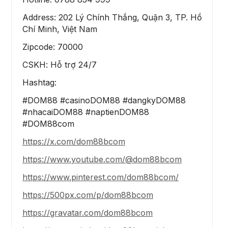
Address: 202 Lý Chính Thắng, Quận 3, TP. Hồ 
Chí Minh, Việt Nam
Zipcode: 70000
CSKH: Hỗ trợ 24/7
Hashtag:
#DOM88 #casinoDOM88 #dangkyDOM88 
#nhacaiDOM88 #naptienDOM88 
#DOM88com 
https://x.com/dom88bcom
https://www.youtube.com/@dom88bcom
https://www.pinterest.com/dom88bcom/
https://500px.com/p/dom88bcom
https://gravatar.com/dom88bcom