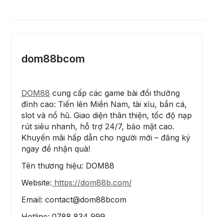
dom88bcom
DOM88
 cung cấp các game bài đổi thưởng 
đỉnh cao: Tiến lên Miền Nam, tài xỉu, bắn cá, 
slot và nổ hũ. Giao diện thân thiện, tốc độ nạp 
rút siêu nhanh, hỗ trợ 24/7, bảo mật cao. 
Khuyến mãi hấp dẫn cho người mới – đăng ký 
ngay để nhận quà!
Tên thương hiệu: DOM88
Website:
https://dom88b.com/
Email: contact@dom88bcom
Hotline: 0788 834 999