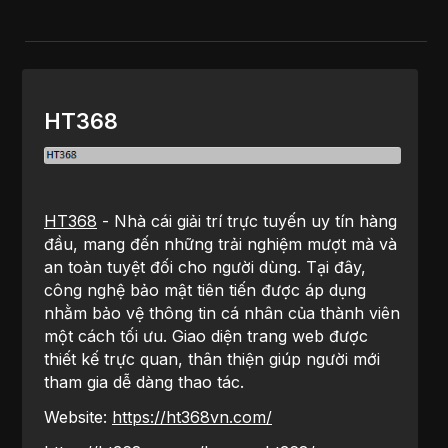
HT368
HT368
 - Nhà cái giải trí trực tuyến uy tín hàng 
đầu, mang đến những trải nghiệm mượt mà và 
an toàn tuyệt đối cho người dùng. Tại đây, 
công nghệ bảo mật tiên tiến được áp dụng 
nhằm bảo vệ thông tin cá nhân của thành viên 
một cách tối ưu. Giao diện trang web được 
thiết kế trực quan, thân thiện giúp người mới 
tham gia dễ dàng thao tác.
Website: 
https://ht368vn.com/