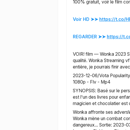
100% gratuit, voir le film co
Voir HD ➤➤ 
https://t.co/
REGARDER ➤➤ 
https://t.
VOIR! film — Wonka 2023 Str
qualité. Wonka Streaming vf l
entière, je pourrais finir avec
2023-12-06/Vota Popularity
1080p - Flv - Mp4
SYNOPSIS: Basé sur le person
est l'un des livres pour enfa
magicien et chocolatier est
Wonka affronte ses adversWo
Wonka mène un combat contre l
dangereux... Sortie: 2023-03