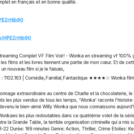
mplet en français et en bonne qualité.
HPEZrHjb90
co/HPEZrHjb90
eaming Complet VF Film Voir! - Wonka en streaming vf 100% gratu
es films et les livres tiennent une partie de mon cœur. Et de cett
 un nouveau film si je le faisais,
 : 1102.163 | Comédie,Familial,Fantastique ★★★★☆ Wonka films
nage extraordinaire au centre de Charlie et la chocolaterie, le 
nts les plus vendus de tous les temps, 'Wonka' raconte l'histoire 
 devenu le bien-aimé Willy Wonka que nous connaissons aujourd'h
nkaes les plus redoutables dans ce quatrième volet de la série
a Grande Table, la terrible organisation criminelle qui a mis sa t
-22 Durée: 169 minutes Genre: Action, Thriller, Crime Etoiles: 