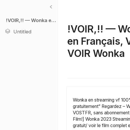
!VOIR,!! — Wonka en Streaming-VF en Français, VOSTFR COMPLET, | VOIR Wonka
!VOIR,!! — W
Untitled
en Français,
VOIR Wonka
Wonka en streaming vf 100% g
gratuitement” Regardez – Wo
VOSTFR, sans abonnement ni 
Film!] Wonka 2023 Streamin
gratuit/ voir le film comple