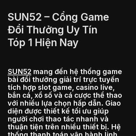
SUN52 – Cổng Game 
Đổi Thưởng Uy Tín 
Tóp 1 Hiện Nay
SUN52
mang đến hệ thống game
bài đổi thưởng giải trí trực tuyến
tích hợp slot game, casino live,
bắn cá, xổ số và cá cược thể thao
với nhiều lựa chọn hấp dẫn. Giao
diện được thiết kế tối ưu giúp
người chơi thao tác nhanh và
thuận tiện trên nhiều thiết bị. Hệ
thống thanh toán vận hành linh