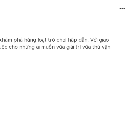
 khám phá hàng loạt trò chơi hấp dẫn. Với giao
ộc cho những ai muốn vừa giải trí vừa thử vận