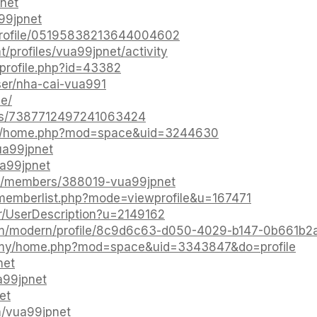
pnet
a99jpnet
m/profile/05195838213644004602
t/profiles/vua99jpnet/activity
profile.php?id=43382
user/nha-cai-vua991
e/
sers/7387712497241063424
m/home.php?mod=space&uid=3244630
vua99jpnet
ua99jpnet
om/members/388019-vua99jpnet
m/memberlist.php?mode=viewprofile&u=167471
er/UserDescription?u=2149162
com/modern/profile/8c9d6c63-d050-4029-b147-0b661b2
m.my/home.php?mod=space&uid=3343847&do=profile
net
a99jpnet
et
om/vua99jpnet