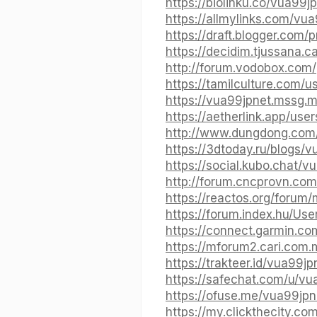
https://biolinku.co/vua99j
https://allmylinks.com/vu
https://draft.blogger.co
https://decidim.tjussana.ca
http://forum.vodobox.com/
https://tamilculture.com/
https://vua99jpnet.mssg.m
https://aetherlink.app/u
http://www.dungdong.co
https://3dtoday.ru/blogs/
https://social.kubo.chat/v
http://forum.cncprovn.c
https://reactos.org/foru
https://forum.index.hu/Us
https://connect.garmin.
https://mforum2.cari.co
https://trakteer.id/vua99jp
https://safechat.com/u/vu
https://ofuse.me/vua99jpn
https://my.clickthecity.c